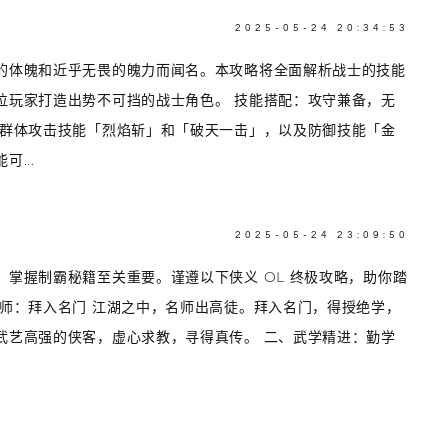
2025-05-24 20:34:53
的体魄和近乎无畏的魄力而闻名。本攻略将全面解析战士的技能
位玩家打造出势不可挡的战士角色。 技能搭配：攻守兼备，无
括群体攻击技能「烈焰斩」和「破天一击」，以及防御技能「金
...
2025-05-24 23:09:50
掌握制霸秘籍至关重要。谨遵以下侠义 OL 终极攻略，助你踏
寻师：拜入名门 江湖之中，名师出高徒。拜入名门，得授绝学，
武艺高强的侠客，虚心求教，寻得真传。 二、武学精进：勤学